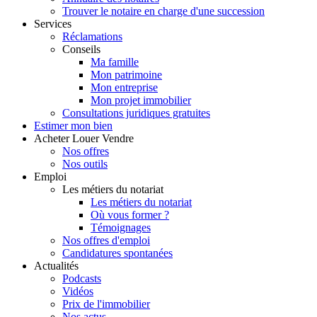
Trouver le notaire en charge d'une succession
Services
Réclamations
Conseils
Ma famille
Mon patrimoine
Mon entreprise
Mon projet immobilier
Consultations juridiques gratuites
Estimer
mon bien
Acheter
Louer
Vendre
Nos offres
Nos outils
Emploi
Les métiers du notariat
Les métiers du notariat
Où vous former ?
Témoignages
Nos offres d'emploi
Candidatures spontanées
Actualités
Podcasts
Vidéos
Prix de l'immobilier
Nos actus