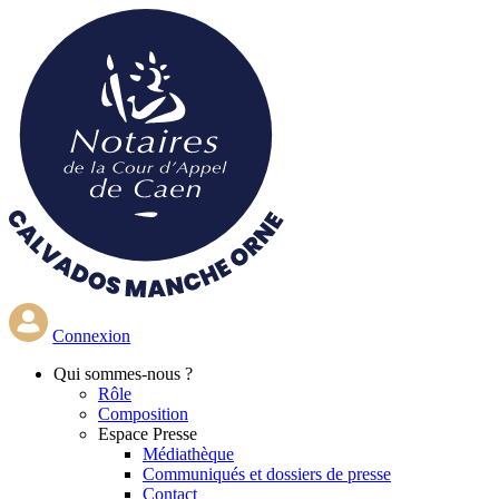
Aller
au
contenu
principal
Connexion
Qui
sommes-nous ?
Rôle
Composition
Espace Presse
Médiathèque
Communiqués et dossiers de presse
Contact