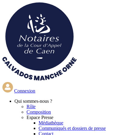
Aller
au
contenu
principal
Connexion
Qui
sommes-nous ?
Rôle
Composition
Espace Presse
Médiathèque
Communiqués et dossiers de presse
Contact