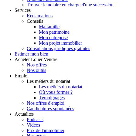
Trouver le notaire en charge d'une succession
Services
Réclamations
Conseils
Ma famille
Mon patrimoine
Mon entreprise
Mon projet immobilier
Consultations juridiques gratuites
Estimer
mon bien
Acheter
Louer
Vendre
Nos offres
Nos outils
Emploi
Les métiers du notariat
Les métiers du notariat
Où vous former ?
Témoignages
Nos offres d'emploi
Candidatures spontanées
Actualités
Podcasts
Vidéos
Prix de l'immobilier
Nos actus