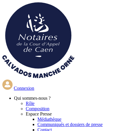
Aller
au
contenu
principal
Connexion
Qui
sommes-nous ?
Rôle
Composition
Espace Presse
Médiathèque
Communiqués et dossiers de presse
Contact