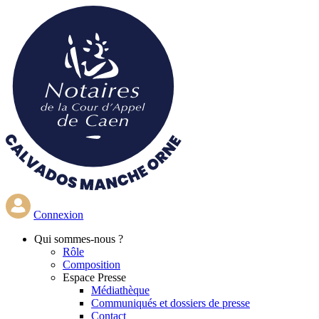
Aller
au
contenu
principal
Connexion
Qui
sommes-nous ?
Rôle
Composition
Espace Presse
Médiathèque
Communiqués et dossiers de presse
Contact