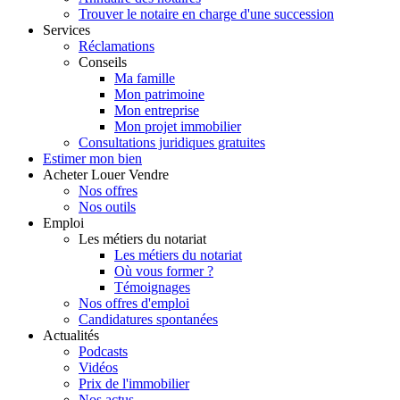
Trouver le notaire en charge d'une succession
Services
Réclamations
Conseils
Ma famille
Mon patrimoine
Mon entreprise
Mon projet immobilier
Consultations juridiques gratuites
Estimer
mon bien
Acheter
Louer
Vendre
Nos offres
Nos outils
Emploi
Les métiers du notariat
Les métiers du notariat
Où vous former ?
Témoignages
Nos offres d'emploi
Candidatures spontanées
Actualités
Podcasts
Vidéos
Prix de l'immobilier
Nos actus