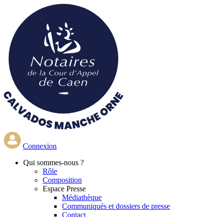
Aller
au
contenu
principal
Connexion
Qui
sommes-nous ?
Rôle
Composition
Espace Presse
Médiathèque
Communiqués et dossiers de presse
Contact