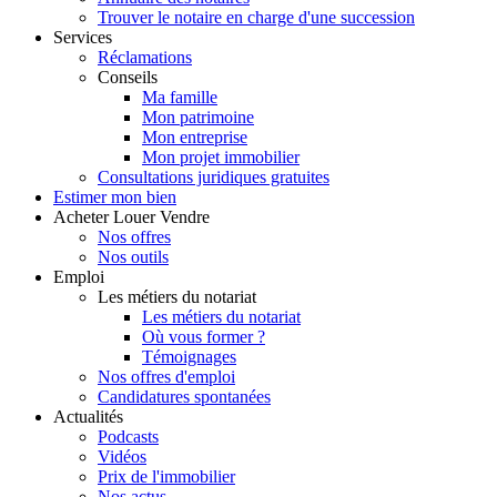
Trouver le notaire en charge d'une succession
Services
Réclamations
Conseils
Ma famille
Mon patrimoine
Mon entreprise
Mon projet immobilier
Consultations juridiques gratuites
Estimer
mon bien
Acheter
Louer
Vendre
Nos offres
Nos outils
Emploi
Les métiers du notariat
Les métiers du notariat
Où vous former ?
Témoignages
Nos offres d'emploi
Candidatures spontanées
Actualités
Podcasts
Vidéos
Prix de l'immobilier
Nos actus