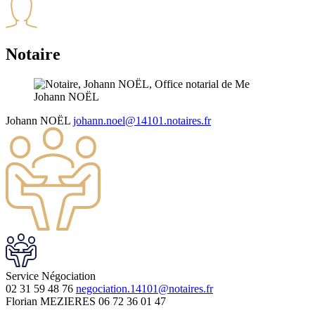
Notaire
Johann
NOËL
johann.noel@14101.notaires.fr
Service
Négociation
02 31 59 48 76
negociation.14101@notaires.fr
Florian MEZIERES
06 72 36 01 47
Leaflet
| © OpenStreetMap France | ©
OpenStreetMap
contributors