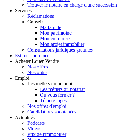
Trouver le notaire en charge d'une succession
Services
Réclamations
Conseils
Ma famille
Mon patrimoine
Mon entreprise
Mon projet immobilier
Consultations juridiques gratuites
Estimer
mon bien
Acheter
Louer
Vendre
Nos offres
Nos outils
Emploi
Les métiers du notariat
Les métiers du notariat
Où vous former ?
Témoignages
Nos offres d'emploi
Candidatures spontanées
Actualités
Podcasts
Vidéos
Prix de l'immobilier
Nos actus