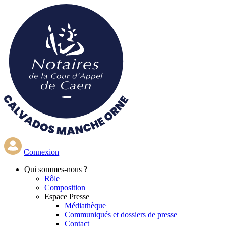
Aller
au
contenu
principal
Connexion
Qui
sommes-nous ?
Rôle
Composition
Espace Presse
Médiathèque
Communiqués et dossiers de presse
Contact